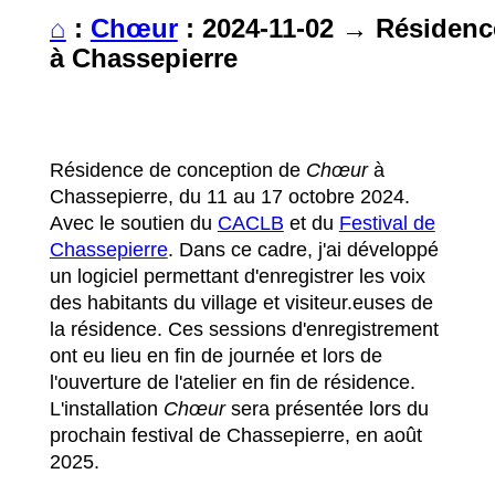
Notice
⌂
:
: Undefined variable: home in
Chœur
:
2024-11-02
→
Résidenc
/home/lionelmaes/public_html/site/assets/cache/FileCompiler/site/temp
on line
2
à Chassepierre
Résidence de conception de
Chœur
à
Chassepierre, du 11 au 17 octobre 2024.
Avec le soutien du
CACLB
et du
Festival de
Chassepierre
. Dans ce cadre, j'ai développé
un logiciel permettant d'enregistrer les voix
des habitants du village et visiteur.euses de
la résidence. Ces sessions d'enregistrement
ont eu lieu en fin de journée et lors de
l'ouverture de l'atelier en fin de résidence.
L'installation
Chœur
sera présentée lors du
prochain festival de Chassepierre, en août
2025.