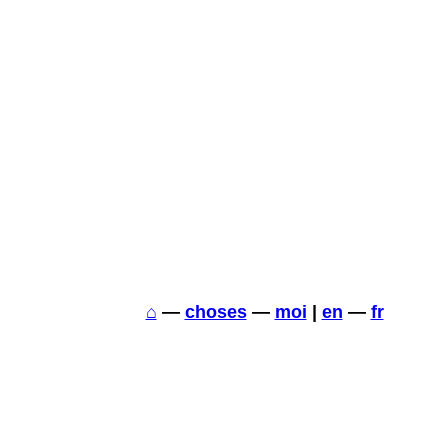
⌂
—
choses
—
moi
|
en
—
fr