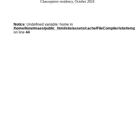
Chassepierre residency, October 2024
Notice
: Undefined variable: home in
/home/lionelmaes/public_html/site/assets/cache/FileCompiler/site/temp
on line
44